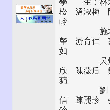
學 生：林
松 溫淑梅 
岭
施君平 
肇 游育仁 
如
吳炯福 
欣 陳薇后 
蘋
劉 怡 
信 陳麗珍 