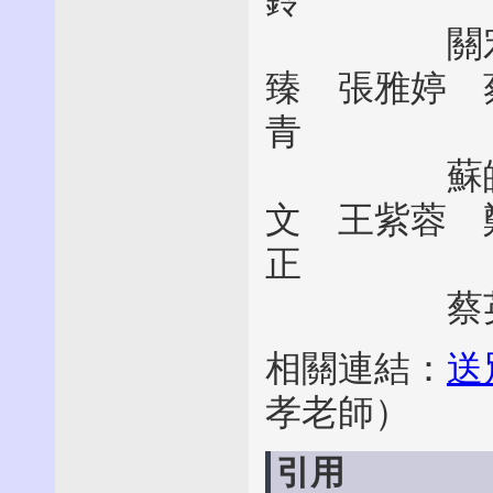
鈴
關宏智 
臻 張雅婷 
青
蘇皚雪 
文 王紫蓉 
正
蔡英煌 
相關連結：
送
孝老師）
引用