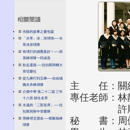
光陰的故事之書包篇
「水草」冰，排球情──水
草冰排球隊
有球打的感覺真好！──與
系棒球隊一同成長
欲走還留──拉扣斯與輔大
管弦樂社
從九棒打到五棒──自由城
主 任：關
獨木舟棒球隊
介壽中學 第二十二屆 三年
專任老師：林
十八班 師生名單
永遠的「二部首席」──拉
許順成、
扣斯與附中管樂隊
秘 書：周
用棒球交朋友──昭毅狼棒
球隊