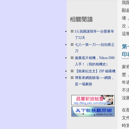
我
顯
壞
次
LG員購讓我等一台螢幕等
這
了52天
七八一第一刀──拉扣斯之
第
刀
印
拋棄底片相機，Nikon D80
入手！（我的相機史）
家
【敗家紀念文】ZIP 磁碟機
楚
博客來網路賭場──網購，
年
是一場豪賭
不
沒
在那
文
時