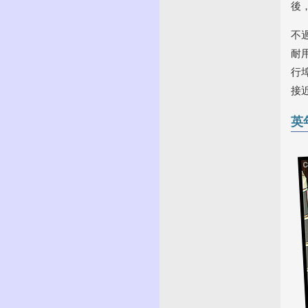
後
不
耐
行
接
英年