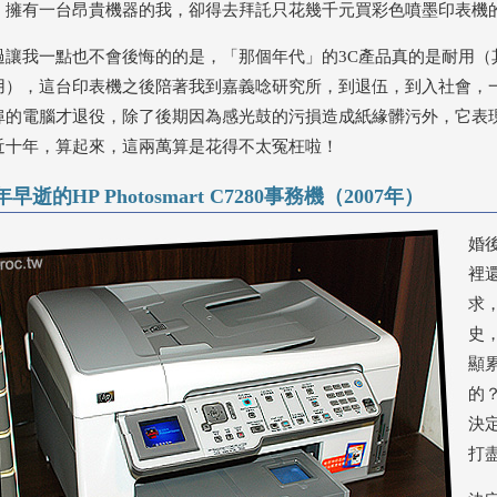
，擁有一台昂貴機器的我，卻得去拜託只花幾千元買彩色噴墨印表機
過讓我一點也不會後悔的的是，「那個年代」的3C產品真的是耐用（
用），這台印表機之後陪著我到嘉義唸研究所，到退伍，到入社會，
埠的電腦才退役，除了後期因為感光鼓的污損造成紙緣髒污外，它表
近十年，算起來，這兩萬算是花得不太冤枉啦！
早逝的HP Photosmart C7280事務機（2007年）
婚
裡
求
史
顯
的
決
打