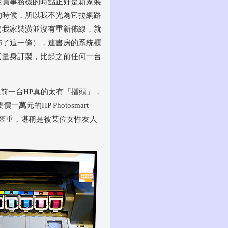
定買事務機的時點正好是新家裝
的時候，所以我不光為它拉網路
（我家裝潢並沒有重新佈線，就
佈了這一條），連書房的系統櫃
它量身訂製，比起之前任何一台
上前一台HP真的太有「擋頭」，
的HP Photosmart
顯笨重，堪稱是被某位女性友人