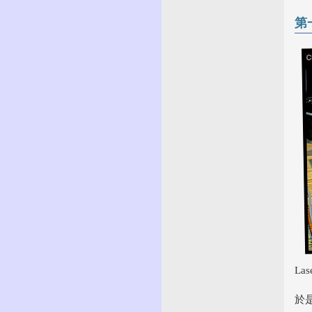
第
La
於