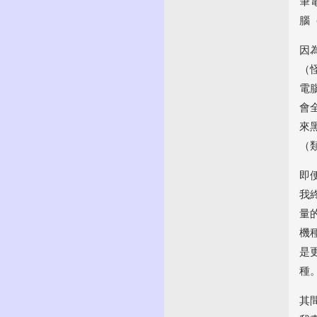
筆
腦
因
（
電
會
來
（
即
我
量
機
是
種
其