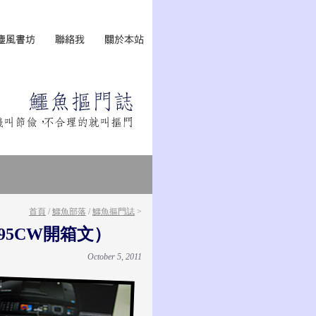
首頁
/
鱷魚部落
/
鱷魚摳門誌
>
95CW開箱文）
October 5, 2011