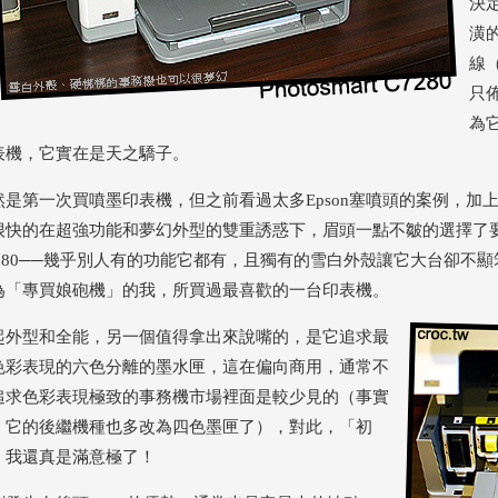
決
潢
線
只
為
表機，它實在是天之驕子。
然是第一次買噴墨印表機，但之前看過太多Epson塞噴頭的案例，加
很快的在超強功能和夢幻外型的雙重誘惑下，眉頭一點不皺的選擇了要價一萬元
7280──幾乎別人有的功能它都有，且獨有的雪白外殼讓它大台卻不
為「專買娘砲機」的我，所買過最喜歡的一台印表機。
起外型和全能，另一個值得拿出來說嘴的，是它追求最
色彩表現的六色分離的墨水匣，這在偏向商用，通常不
追求色彩表現極致的事務機市場裡面是較少見的（事實
，它的後繼機種也多改為四色墨匣了），對此，「初
」我還真是滿意極了！