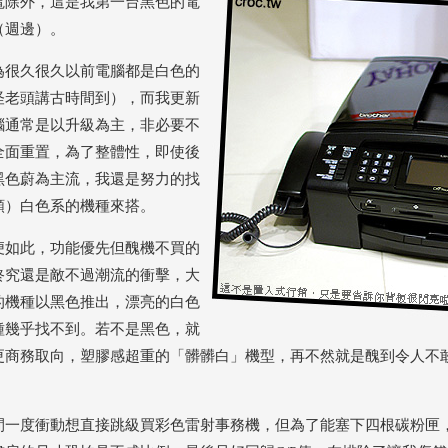
電除外，這是我第一台黑色的電
（週邊）。
為很久很久以前電腦都是白色的
怪老頭講古時間到），而我更新
腦通常是以升級為主，非必要不
全面重置，為了整體性，即使後
黑色蔚為主流，我還是努力的找
類）白色系的機種來搭。
便如此，功能優先但醜機不買的
終究還是敵不過潮流的衝擊，大
的機種以黑色推出，漂亮的白色
種幾乎找不到。若不是黑色，就
更商務取向，塑膠感超重的「髒髒白」機型，再不然就是醜到令人不
。
間一度衝動想直接跳級買彩色雷射事務機，但為了能塞下四根碳粉匣