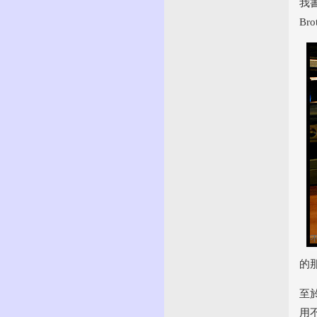
我
Br
的那
至
用