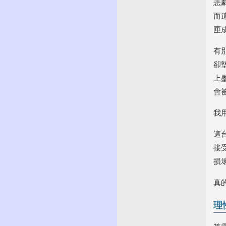
悲
而
匣
有
卻
上
會
我
這
接
損
真
理