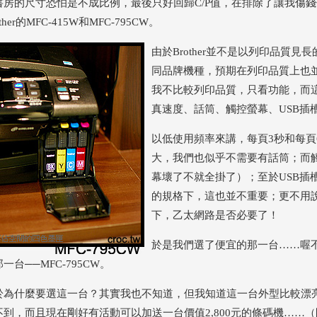
書房的尺寸恐怕是不成比例，最後只好回歸C/P值，在排除了讓我傷錢
other的MFC-415W和MFC-795CW。
由於Brother並不是以列印品質見長
同品牌機種，預期在列印品質上也
我不比較列印品質，只看功能，而
真速度、話筒、觸控螢幕、USB插
以低使用頻率來講，每頁3秒和每頁
大，我們也似乎不需要有話筒；而
幕壞了不就全掛了）；至於USB插
的規格下，這也並不重要；更不用說在
下，乙太網路是否必要了！
於是我們選了便宜的那一台……喔不，
一台──MFC-795CW。
於為什麼要選這一台？其實我也不知道，但我知道這一台外型比較漂
不到，而且現在剛好有活動可以加送一台價值2,800元的條碼機……