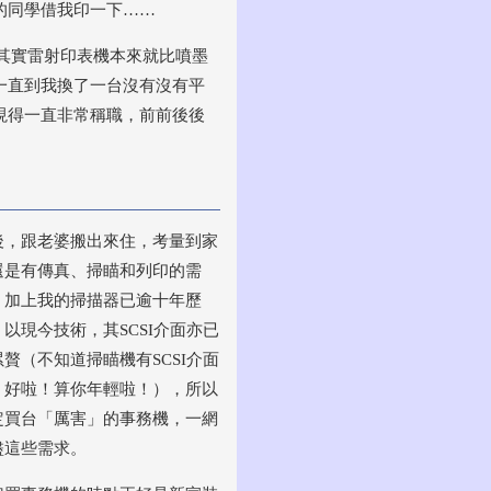
的同學借我印一下……
其實雷射印表機本來就比噴墨
一直到我換了一台沒有沒有平
現得一直非常稱職，前前後後
後，跟老婆搬出來住，考量到家
還是有傳真、掃瞄和列印的需
，加上我的掃描器已逾十年歷
，以現今技術，其SCSI介面亦已
累贅（不知道掃瞄機有SCSI介面
？好啦！算你年輕啦！），所以
定買台「厲害」的事務機，一網
盡這些需求。