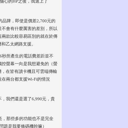
傷心的HP之後，我選上了
的品牌，即使是價差2,700元的
並不會有什麼厲害的差別，所以
這兩款比較容易區別的就在於傳
槽和乙太網路支援。
6秒所產生的電話費差距並不
觸控螢幕一向是我想避免的（螢
槽，在皆有讀卡機且可雲端傳輸
兩台都支援Wi-Fi的情況
我們還是選了6,990元，貴
亮，那些多的功能也不是完全
（問題是我要條碼機幹嘛）