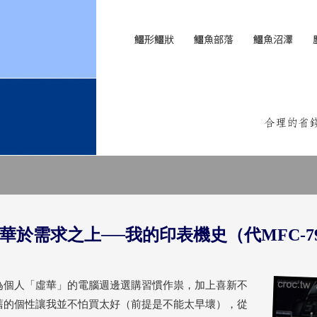
華於需求之上──我的印表機史（代MFC-7
為個人「虛華」的電腦週邊選購習慣作祟，加上喜新不
舊的個性讓我並不怕買太好（前提是不能太早壞），從