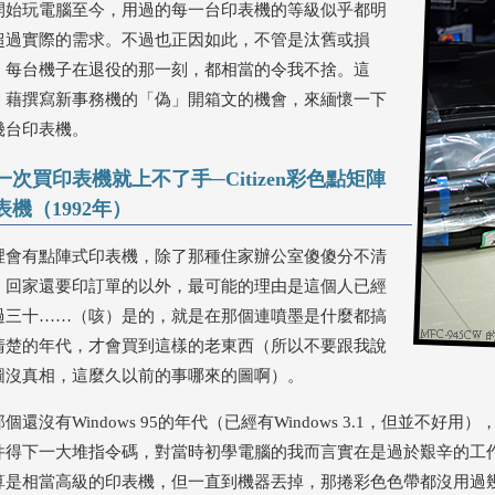
開始玩電腦至今，用過的每一台印表機的等級似乎都明
超過實際的需求。不過也正因如此，不管是汰舊或損
，每台機子在退役的那一刻，都相當的令我不捨。這
，藉撰寫新事務機的「偽」開箱文的機會，來緬懷一下
幾台印表機。
一次買印表機就上不了手─Citizen彩色點矩陣
表機（1992年）
裡會有點陣式印表機，除了那種住家辦公室傻傻分不清
，回家還要印訂單的以外，最可能的理由是這個人已經
過三十……（咳）是的，就是在那個連噴墨是什麼都搞
清楚的年代，才會買到這樣的老東西（所以不要跟我說
圖沒真相，這麼久以前的事哪來的圖啊）。
個還沒有Windows 95的年代（已經有Windows 3.1，但並不
件得下一大堆指令碼，對當時初學電腦的我而言實在是過於艱辛的工
算是相當高級的印表機，但一直到機器丟掉，那捲彩色色帶都沒用過