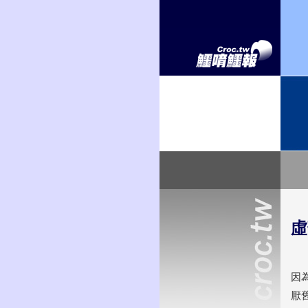
虛
因
厭