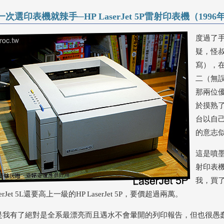
一次選印表機就辣手─HP LaserJet 5P雷射印表機（1996
度過了
疑，怪
寫），
二（無
那兩位
於摸熟了
台以自
的意志
這是噴
射印表
我，買
serJet 5L還要高上一級的HP LaserJet 5P，要價超過兩萬。
是我有了絕對是全系最漂亮而且遇水不會暈開的列印報告，但也很愚