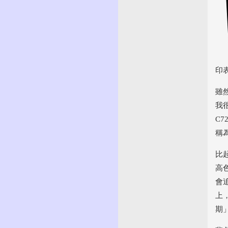
印
雖
我
C
稱
比
高
會
上
期