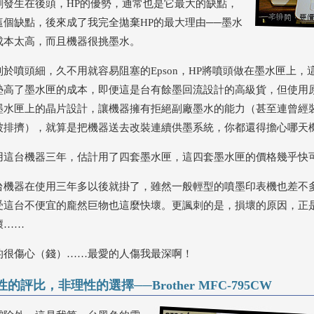
劇發生在後頭，HP的優勢，通常也是它最大的缺點，
這個缺點，後來成了我完全拋棄HP的最大理由──墨水
成本太高，而且機器很挑墨水。
別於噴頭細，久不用就容易阻塞的Epson，HP將噴頭做在墨水匣上
墊高了墨水匣的成本，即便這是台有餘墨回流設計的高級貨，但使用
墨水匣上的晶片設計，讓機器擁有拒絕副廠墨水的能力（甚至連曾經
被排擠），就算是把機器送去改裝連續供墨系統，你都還得擔心哪天
用這台機器三年，估計用了四套墨水匣，這四套墨水匣的價格幾乎快
台機器在使用三年多以後就掛了，雖然一般輕型的噴墨印表機也差不
受這台不便宜的龐然巨物也這麼快壞。更諷刺的是，損壞的原因，正
壞……
的很傷心（錢）……最愛的人傷我最深啊！
性的評比，非理性的選擇──Brother MFC-795CW