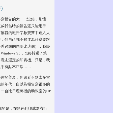
年）
手寫報告的大一（沒錯，別懷
叔叔我當時的報告還只能用手
在無聊的報告字數競賽中進入大
誤，但自己都不知道為什麼要跟
優秀過頭的同學比這個），我終
Windows 95，也終於選了第一
己意志選定的印表機。只是，我
似乎有點不正常……
墨終於普及，但還看不到太多雷
機的年代，自以為報告寫很多的
了一台比日理萬機的助教室的HP
蠢的是，在彩色列印成為流行