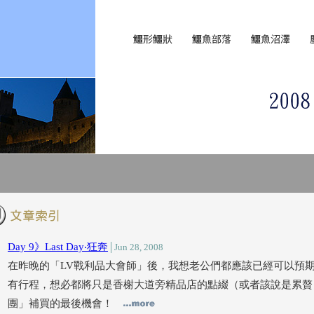
Day 9》Last Day‧狂奔
│Jun 28, 2008
在昨晚的「LV戰利品大會師」後，我想老公們都應該已經可以預
有行程，想必都將只是香榭大道旁精品店的點綴（或者該說是累贅
團」補買的最後機會！