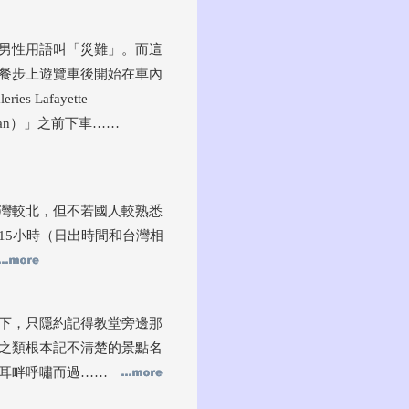
」，男性用語叫「災難」。而這
餐步上遊覽車後開始在車內
Lafayette
aman）」之前下車……
灣較北，但不若國人較熟悉
15小時（日出時間和台灣相
下，只隱約記得教堂旁邊那
之類根本記不清楚的景點名
從耳畔呼嘯而過……