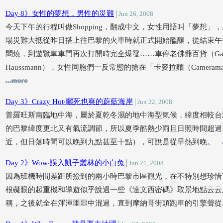
Day 8》女性的夢想，男性的災難
│Jun 26, 2008
今天下午的行程叫做Shopping，翻成中文，女性用語叫「夢想
場災難大抵從昨日搭上往巴黎的火車時就正式開始醞釀，從結束午
悶燒，到遊覽車車門再次打開時完全爆發……車停老佛爺百貨（Galeries 
Haussmann），女性同胞們一反常態的搶在「卡麥拉麵（Camer
Day 3》Crazy Hot‧曬死也爽的蔚藍海岸
│Jun 22, 2008
普羅旺斯南臨地中海，屬於夏乾冬濕的地中海型氣候，緯度相較台
的巴黎緯度更北又有氣流調節，所以夏季酷熱少雨且日照時間超過
近，但日落時間可以晚到九點甚至十點），可說是從早熱到晚。
Day 2》Wow‧誤入凱子叢林的小白兔
│Jun 21, 2008
因為班機時間差距所撿到的兩小時巴黎市區觀光，在不特別想珍惜
根礙眼的起重機和導遊似乎說過一些《達文西密碼》取景地點云云
稱，之後就全在渾渾噩噩中混過，直到摩納哥街頭跑車的引擎聲