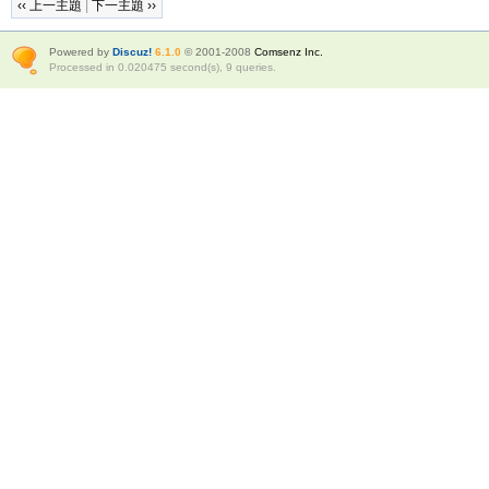
‹‹ 上一主題
|
下一主題 ››
Powered by
Discuz!
6.1.0
© 2001-2008
Comsenz Inc.
Processed in 0.020475 second(s), 9 queries.