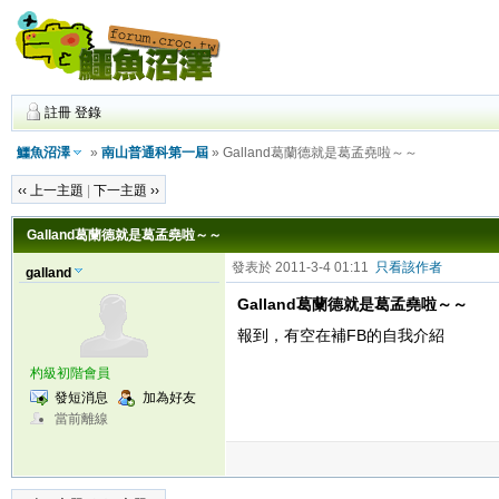
註冊
登錄
鱷魚沼澤
»
南山普通科第一屆
» Galland葛蘭德就是葛孟堯啦～～
‹‹ 上一主題
|
下一主題 ››
Galland葛蘭德就是葛孟堯啦～～
發表於 2011-3-4 01:11
只看該作者
galland
Galland葛蘭德就是葛孟堯啦～～
報到，有空在補FB的自我介紹
杓級初階會員
發短消息
加為好友
當前離線