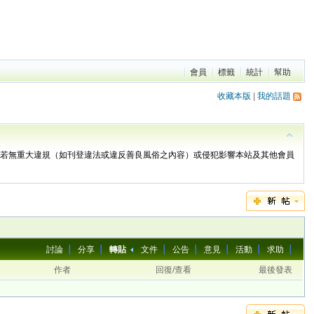
會員
標籤
統計
幫助
收藏本版
|
我的話題
。若無重大違規（如刊登違法或違反善良風俗之內容）或侵犯影響本站及其他會員
討論
分享
轉貼
文件
公告
意見
活動
求助
作者
回復/查看
最後發表