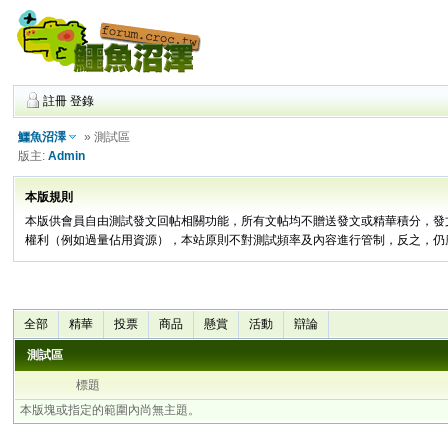
註冊
登錄
鱷魚沼澤
» 測試區
版主:
Admin
本版規則
本版供會員自由測試發文回帖相關功能，所有文帖均不贈送發文或精華積分，發
權利（例如過量佔用資源），本站原則不對測試頻率及內容進行管制，反之，仍
全部
精華
投票
商品
懸賞
活動
辯論
測試區
標題
本版塊或指定的範圍內尚無主題。