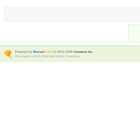
Powered by
Discuz!
6.1.0
© 2001-2008
Comsenz Inc.
Processed in 0.017944 second(s), 6 queries.