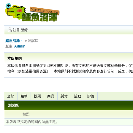
註冊
登錄
鱷魚沼澤
» 測試區
版主:
Admin
本版規則
本版供會員自由測試發文回帖相關功能，所有文帖均不贈送發文或精華積分，發
權利（例如過量佔用資源），本站原則不對測試頻率及內容進行管制，反之，仍
全部
精華
投票
商品
懸賞
活動
辯論
測試區
標題
本版塊或指定的範圍內尚無主題。