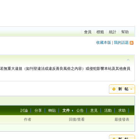
會員
標籤
統計
幫助
收藏本版
|
我的話題
。若無重大違規（如刊登違法或違反善良風俗之內容）或侵犯影響本站及其他會員
討論
分享
轉貼
文件
公告
意見
活動
求助
作者
回復/查看
最後發表