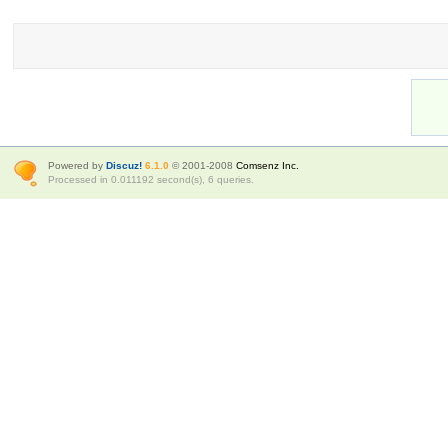
Powered by
Discuz!
6.1.0
© 2001-2008
Comsenz Inc.
Processed in 0.011192 second(s), 6 queries.