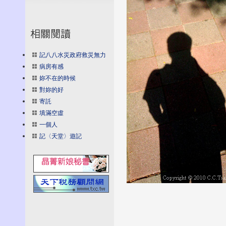
記八八水災政府救災無力
病房有感
妳不在的時候
對妳的好
寄託
填滿空虛
一個人
記〈天堂〉遊記